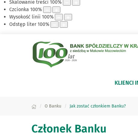
Skalowanie treści
100
%
Czcionka
100
%
Wysokość linii
100
%
Odstęp liter
100
%
KLIENCI 
O Banku
Jak zostać członkiem Banku?
Członek Banku