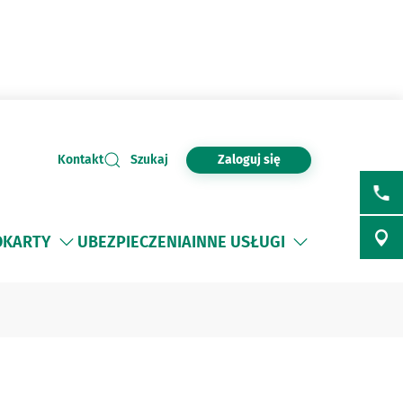
Zaloguj się
Kontakt
Szukaj
O
KARTY
UBEZPIECZENIA
INNE USŁUGI