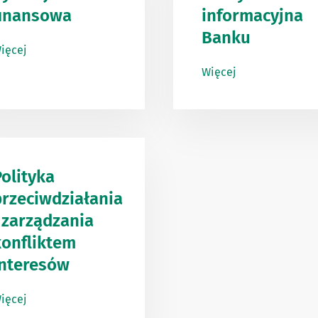
finansowa
informacyjna
Banku
ięcej
Więcej
olityka
przeciwdziałania
 zarządzania
konfliktem
interesów
ięcej