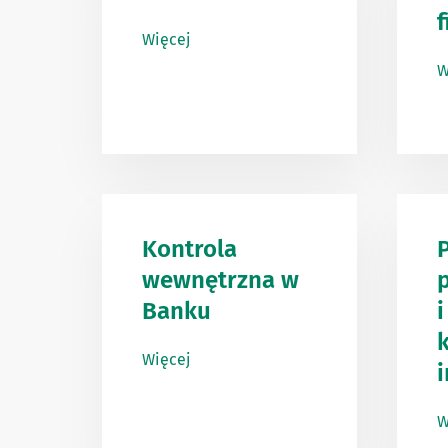
Więcej
W
Kontrola
P
wewnętrzna w
Banku
i
Więcej
W