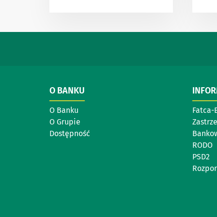
O BANKU
INFO
O Banku
Fatca-
O Grupie
Zastrz
Dostępność
Bankow
RODO
PSD2
Rozpor