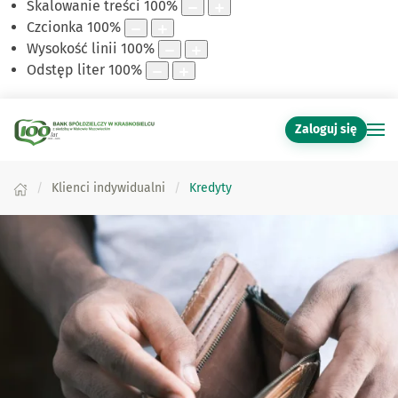
Skalowanie treści
100
%
Czcionka
100
%
Wysokość linii
100
%
Odstęp liter
100
%
Zaloguj się
Klienci indywidualni
Kredyty