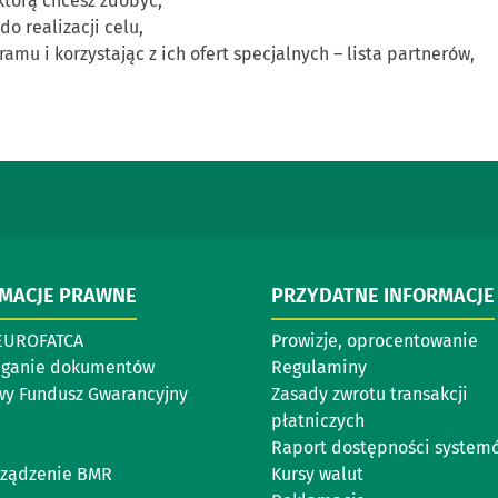
 którą chcesz zdobyć,
do realizacji celu,
amu i korzystając z ich ofert specjalnych – lista partnerów,
RMACJE PRAWNE
PRZYDATNE INFORMACJE
EUROFATCA
Prowizje, oprocentowanie
eganie dokumentów
Regulaminy
y Fundusz Gwarancyjny
Zasady zwrotu transakcji
płatniczych
Raport dostępności system
ządzenie BMR
Kursy walut