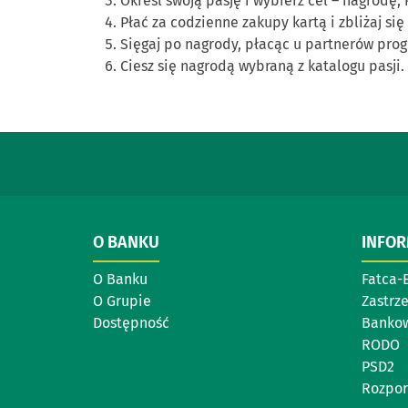
Określ swoją pasję i wybierz cel – nagrodę,
Płać za codzienne zakupy kartą i zbliżaj się 
Sięgaj po nagrody, płacąc u partnerów progr
Ciesz się nagrodą wybraną z katalogu pasji.
O BANKU
INFO
O Banku
Fatca-
O Grupie
Zastrz
Dostępność
Bankow
RODO
PSD2
Rozpor