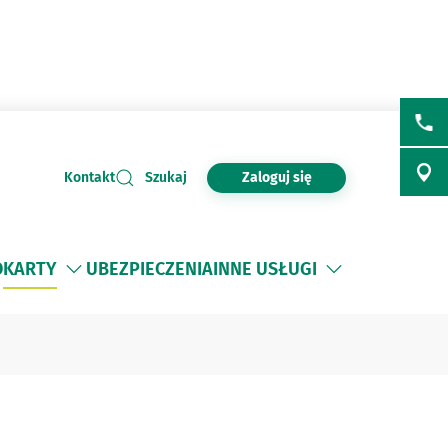
Zaloguj się
Kontakt
Szukaj
O
KARTY
UBEZPIECZENIA
INNE USŁUGI