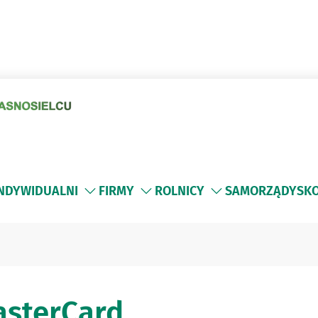
INDYWIDUALNI
FIRMY
ROLNICY
SAMORZĄDY
SK
asterCard