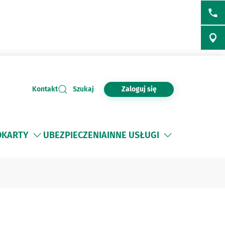
Zaloguj się
Kontakt
Szukaj
O
KARTY
UBEZPIECZENIA
INNE USŁUGI