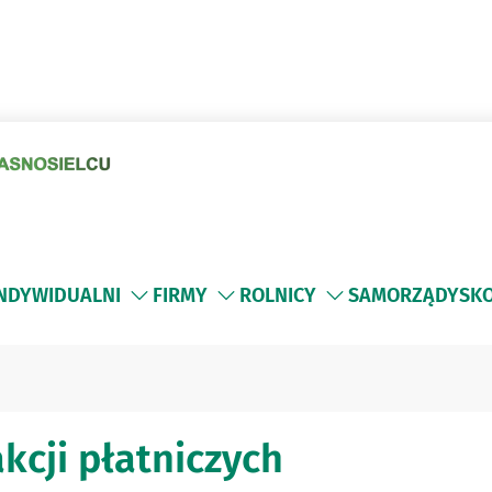
INDYWIDUALNI
FIRMY
ROLNICY
SAMORZĄDY
SK
kcji płatniczych