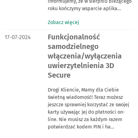
informujemy, że w sierpniu bieżącego
roku kończymy wsparcie aplika…
Zobacz więcej
DATA PUBLIKACJI:
Funkcjonalność
17-07-2024
samodzielnego
włączenia/wyłączenia
uwierzytelnienia 3D
Secure
Drogi Kliencie, Mamy dla Ciebie
świetną wiadomość! Teraz możesz
jeszcze sprawniej korzystać ze swojej
karty używając jej do płatności on-
line. Nie musisz za każdym razem
potwierdzać kodem PIN i ha…