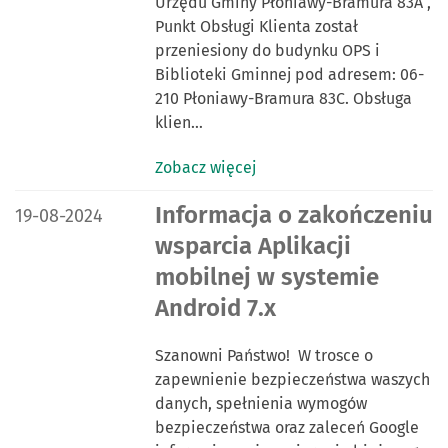
Urzędu Gminy Płoniawy-Bramura 83A ,
Punkt Obsługi Klienta został
przeniesiony do budynku OPS i
Biblioteki Gminnej pod adresem: 06-
210 Płoniawy-Bramura 83C. Obsługa
klien…
Zobacz więcej
DATA PUBLIKACJI:
Informacja o zakończeniu
19-08-2024
wsparcia Aplikacji
mobilnej w systemie
Android 7.x
Szanowni Państwo! W trosce o
zapewnienie bezpieczeństwa waszych
danych, spełnienia wymogów
bezpieczeństwa oraz zaleceń Google