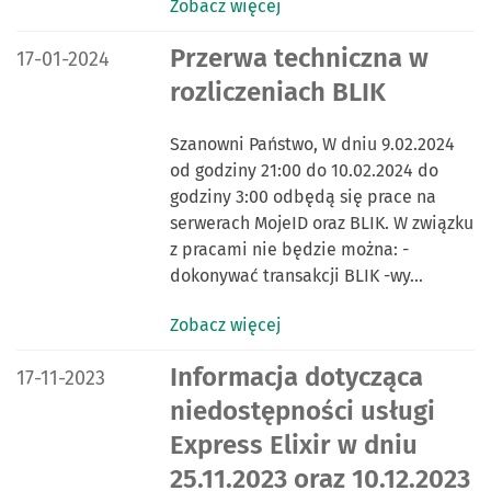
Zobacz więcej
DATA PUBLIKACJI:
Przerwa techniczna w
17-01-2024
rozliczeniach BLIK
Szanowni Państwo, W dniu 9.02.2024
od godziny 21:00 do 10.02.2024 do
godziny 3:00 odbędą się prace na
serwerach MojeID oraz BLIK. W związku
z pracami nie będzie można: -
dokonywać transakcji BLIK -wy…
Zobacz więcej
DATA PUBLIKACJI:
Informacja dotycząca
17-11-2023
niedostępności usługi
Express Elixir w dniu
25.11.2023 oraz 10.12.2023