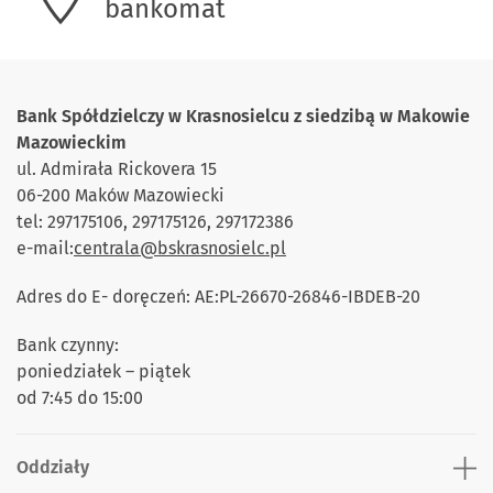
bankomat
Bank Spółdzielczy w Krasnosielcu z siedzibą w Makowie
Mazowieckim
ul. Admirała Rickovera 15
06-200 Maków Mazowiecki
tel: 297175106, 297175126, 297172386
e-mail:
centrala@bskrasnosielc.pl
Adres do E- doręczeń: AE:PL-26670-26846-IBDEB-20
Bank czynny:
poniedziałek – piątek
od 7:45 do 15:00
Oddziały